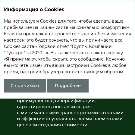
Информация о Cookies
Мы используем Cookies для того, чтобы сделать ваше
пребывание на нашем сайте максимально комфортным.
Если вы продолжаете просмотр страниц без изменения
БИЗНЕС-
настроек, это будет означать, что вы принимаете все
МОДЕЛЬ
Cookies сайта «Годовой отчет "Группы Компаний
"Русагро" за 2020 г.». Вы также можете нажать кнопку
В основе бизнес-модели «Русагро» лежит
«Я принимаю», чтобы скрыть это сообщение. Конечно,
идея вертикальной интеграции. Сахарное,
вы можете изменить ваши настройки Cookies в любое
мясное и масложировое бизнес-направления
время, настроив браузер соответствующим образом.
имеют полный цикл производства,
а сельскохозяйственное — обеспечивает
Я принимаю
Подробнее
их сырьем. Вертикально интегрированная
структура бизнеса позволяет использовать
преимущества диверсификации,
гарантировать поставки сырья
с минимальными транспортными затратами
и эффективно управлять всеми элементами
цепочки создания стоимости.