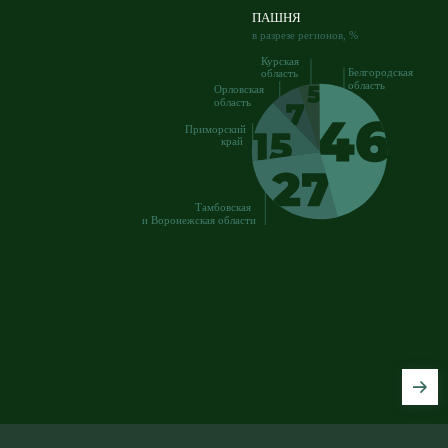
ПАШНЯ
в разрезе регионов, %
Курская
Белгородская
область
область
Орловская
область
Приморский
край
Тамбовская
и Воронежская области