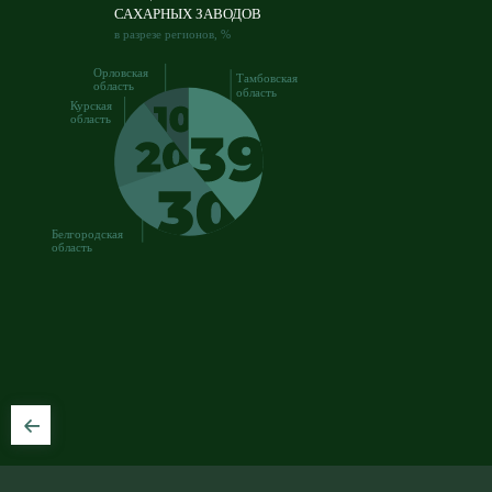
САХАРНЫХ ЗАВОДОВ
в разрезе регионов, %
Орловская
Тамбовская
область
область
Курская
область
Белгородская
область