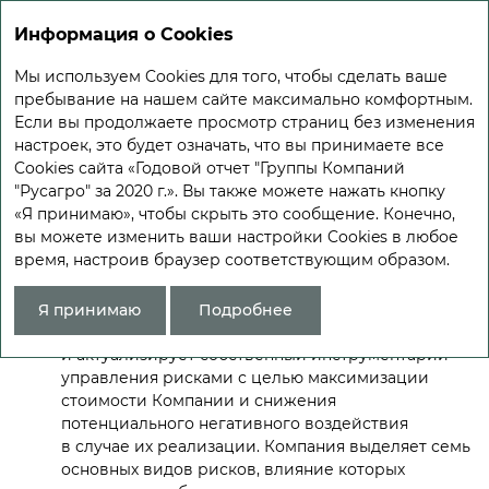
Информация о Cookies
Мы используем Cookies для того, чтобы сделать ваше
пребывание на нашем сайте максимально комфортным.
УПРАВЛЕНИЕ
Если вы продолжаете просмотр страниц без изменения
РИСКАМИ
настроек, это будет означать, что вы принимаете все
Cookies сайта «Годовой отчет "Группы Компаний
"Русагро" за 2020 г.». Вы также можете нажать кнопку
«Русагро» выделяет значительные ресурсы
«Я принимаю», чтобы скрыть это сообщение. Конечно,
для идентификации, оценки и учета рисков
вы можете изменить ваши настройки Cookies в любое
в процессе принятия бизнес-решений. Компания
время, настроив браузер соответствующим образом.
стремится соответствовать национальным
и международным стандартам риск-
менеджмента: на постоянной основе
Я принимаю
Подробнее
осуществляет мониторинг рисков
и актуализирует собственный инструментарий
управления рисками с целью максимизации
стоимости Компании и снижения
потенциального негативного воздействия
в случае их реализации. Компания выделяет семь
основных видов рисков, влияние которых